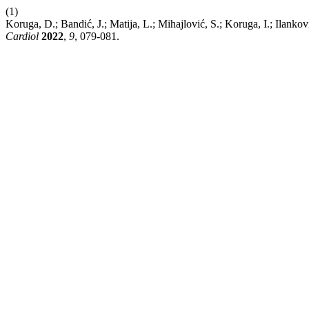
(1)
Koruga, D.; Bandić, J.; Matija, L.; Mihajlović, S.; Koruga, I.; Ilan
Cardiol
2022
,
9
, 079-081.