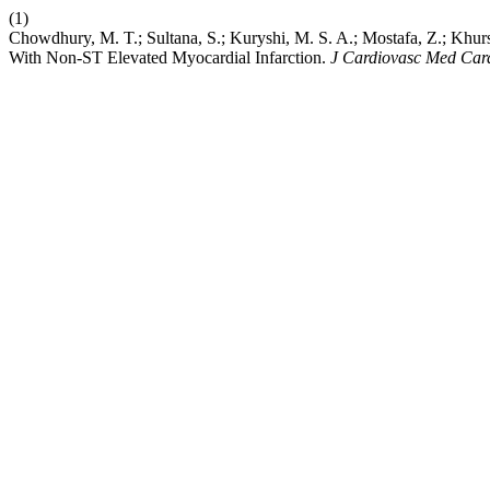
(1)
Chowdhury, M. T.; Sultana, S.; Kuryshi, M. S. A.; Mostafa, Z.; Khur
With Non-ST Elevated Myocardial Infarction.
J Cardiovasc Med Car